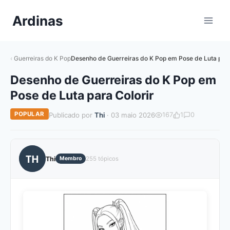
Pular
Ardinas
para
o
Conteúdo
Guerreiras do K Pop
Desenho de Guerreiras do K Pop em Pose de Luta para
Desenho de Guerreiras do K Pop em
Pose de Luta para Colorir
POPULAR
Publicado por
Thi
· 03 maio 2026
167
1
0
TH
Thi
Membro
255 tópicos