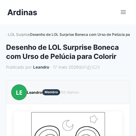
Pular
Ardinas
para
o
Conteúdo
LOL Surprise
Desenho de LOL Surprise Boneca com Urso de Pelúcia para C
Desenho de LOL Surprise Boneca
com Urso de Pelúcia para Colorir
Publicado por
Leandro
· 17 maio 2026
97
1
3
LE
Leandro
Membro
152 tópicos