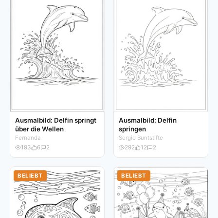
Ausmalbild: Delfin springt
Ausmalbild: Delfin
über die Wellen
springen
Fernanda
Sergio Buntstifte
193
6
2
292
12
2
BELIEBT
BELIEBT