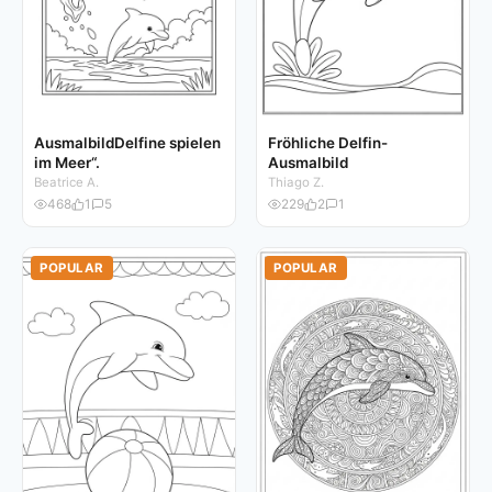
AusmalbildDelfine spielen
Fröhliche Delfin-
im Meer“.
Ausmalbild
Beatrice A.
Thiago Z.
468
1
5
229
2
1
POPULAR
POPULAR