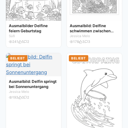
Ausmalbilder Delfine
Ausmalbild: Delfine
feiern Geburtstag
schwimmen zwischen
Fischen
Süß
Jessica Melo
241
5
2
178
3
3
BELIEBT
BELIEBT
Ausmalbild: Delfin springt
bei Sonnenuntergang
Jessica Melo
193
0
2