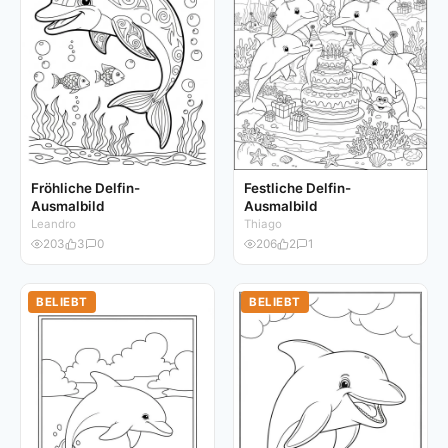
Fröhliche Delfin-
Festliche Delfin-
Ausmalbild
Ausmalbild
Leandro
Thiago
203
3
0
206
2
1
BELIEBT
BELIEBT