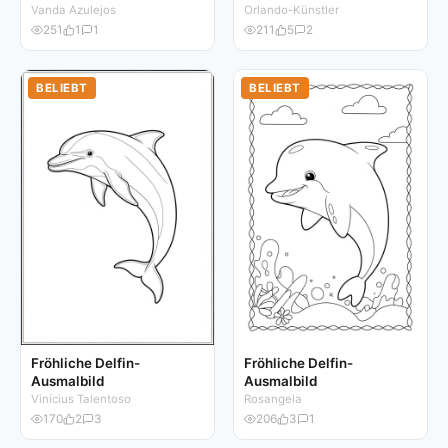
Vanda Azulejos
Orlando-Künstler
251
1
1
211
5
2
BELIEBT
BELIEBT
Fröhliche Delfin-
Fröhliche Delfin-
Ausmalbild
Ausmalbild
Vinícius Talentoso
Rosangela
170
2
3
206
3
1