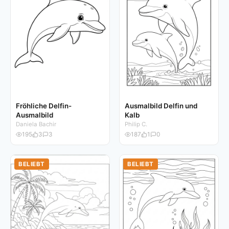
Fröhliche Delfin-
Ausmalbild Delfin und
Ausmalbild
Kalb
Daniela Bachir
Philip C.
195
3
3
187
1
0
BELIEBT
BELIEBT