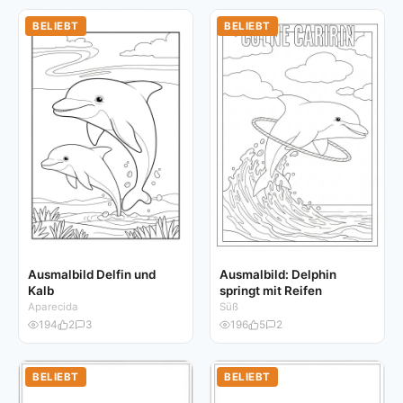
BELIEBT
BELIEBT
Ausmalbild Delfin und
Ausmalbild: Delphin
Kalb
springt mit Reifen
Aparecida
Süß
194
2
3
196
5
2
BELIEBT
BELIEBT