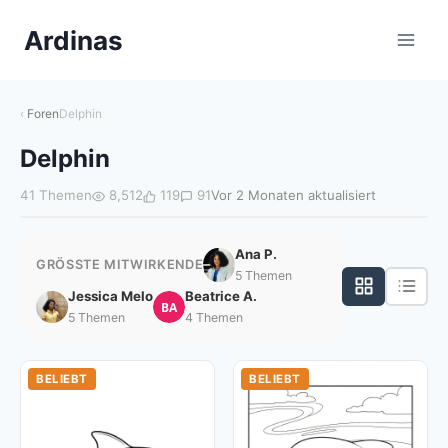
Zum
Ardinas
Inhalt
springen
Foren
Delphin
Delphin
41 Themen
8,512
119
91
Vor 2 Monaten aktualisiert
Ana P.
GRÖSSTE MITWIRKENDE
5 Themen
Jessica Melo
Beatrice A.
BA
5 Themen
4 Themen
BELIEBT
BELIEBT