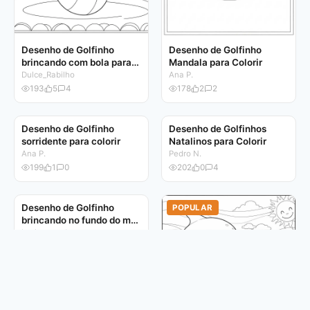
Desenho de Golfinho
Desenho de Golfinho
brincando com bola para
Mandala para Colorir
colorir
Dulce_Rabilho
Ana P.
193
5
4
178
2
2
Desenho de Golfinho
POPULAR
POPULAR
sorridente para colorir
Ana P.
199
1
0