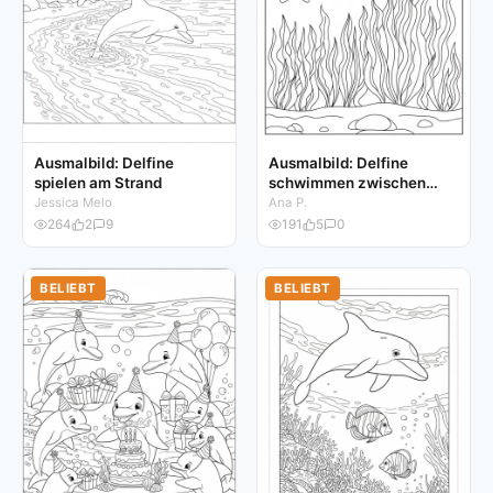
Ausmalbild: Delfine
Ausmalbild: Delfine
spielen am Strand
schwimmen zwischen
Algen
Jessica Melo
Ana P.
264
2
9
191
5
0
BELIEBT
BELIEBT