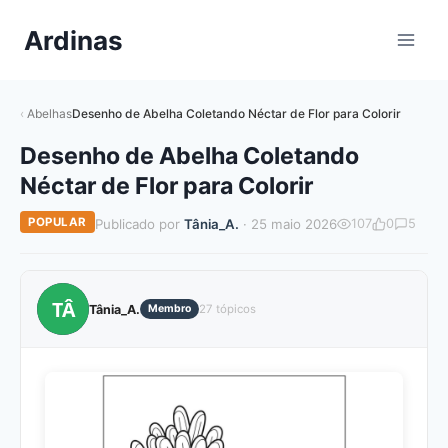
Pular
Ardinas
para
o
Conteúdo
Abelhas
Desenho de Abelha Coletando Néctar de Flor para Colorir
Desenho de Abelha Coletando
Néctar de Flor para Colorir
POPULAR
Publicado por
Tânia_A.
· 25 maio 2026
107
0
5
TÂ
Tânia_A.
Membro
27 tópicos