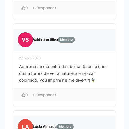
0
Responder
VS
Valdirene Silva
Membro
27 maio 2026
Adorei esse desenho da abelha! Sabe, é uma
ótima forma de ver a natureza e relaxar
colorindo. Vou imprimir e me divertir!
0
Responder
LA
Lúcia Almeida
Membro