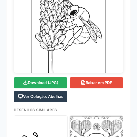
Download (JPG)
Baixar em PDF
Ver Coleção: Abelhas
DESENHOS SIMILARES