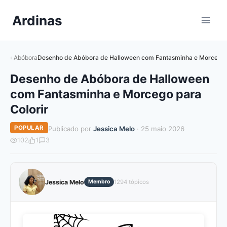
Pular
Ardinas
para
o
Conteúdo
Abóbora
Desenho de Abóbora de Halloween com Fantasminha e Morcego p
Desenho de Abóbora de Halloween
com Fantasminha e Morcego para
Colorir
POPULAR
Publicado por
Jessica Melo
· 25 maio 2026
102
1
3
Jessica Melo
Membro
1294 tópicos