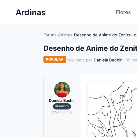
Pular
Ardinas
para
Flores
o
Conteúdo
Fóruns
›
Animes
›
Desenho de Anime do Zenitsu co
Desenho de Anime do Zenit
POPULAR
Publicado por
Daniela Bachir
· 08 ma
Daniela Bachir
Membro
1294 tópicos