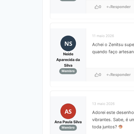
0
Responder
11 maio 2026
NS
Achei o Zenitsu supe
quando faço artesan
Neide
Aparecida da
Silva
Membro
0
Responder
13 maio 2026
AS
Adorei este desenho
vibrantes. Sabe, é 
Ana Paula Silva
toda juntos?
Membro