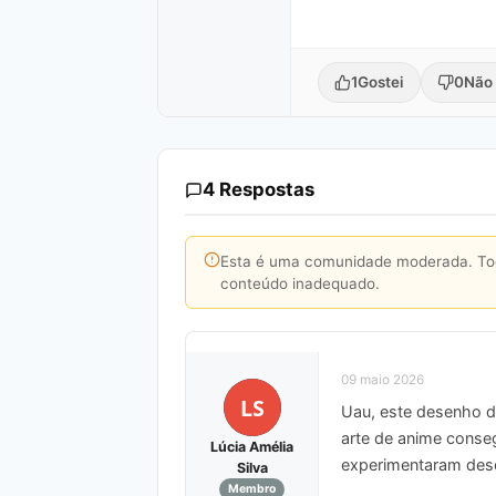
1
Gostei
0
Não 
4 Respostas
Esta é uma comunidade moderada. Toda
conteúdo inadequado.
09 maio 2026
LS
Uau, este desenho do
arte de anime conseg
Lúcia Amélia
experimentaram des
Silva
Membro