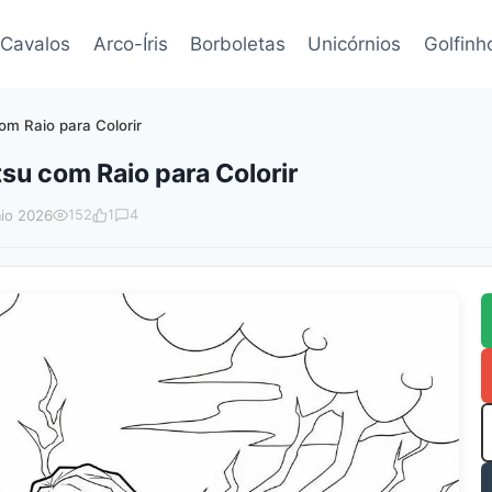
Cavalos
Arco-Íris
Borboletas
Unicórnios
Golfinh
m Raio para Colorir
su com Raio para Colorir
io 2026
152
1
4