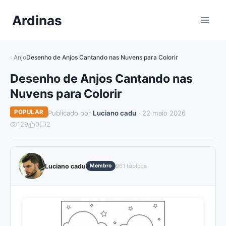
Pular
Ardinas
para
o
Conteúdo
Anjo
Desenho de Anjos Cantando nas Nuvens para Colorir
Desenho de Anjos Cantando nas
Nuvens para Colorir
POPULAR
Publicado por
Luciano cadu
· 22 maio 2026
129
0
2
Luciano cadu
Membro
961 tópicos