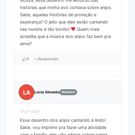
Nossa, esse desenho me lembrou das
histórias que minha avó contava sobre anjos.
Sabe, aquelas histórias de proteção e
esperança? O jeito que eles estão cantando
nas nuvens é tão bonito!
Quem mais
acredita que a música dos anjos faz bem pra
alma?
0
Responder
LA
Lúcia Almeida
Membro
16 jun 2026
Esse desenho dos anjos cantando é lindo!
Sabe, vou imprimir pra fazer uma atividade
com a família, eles vão adorar colorir juntos.