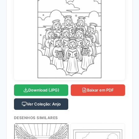
Download (JPG)
Baixar em PDF
Ver Coleção: Anjo
DESENHOS SIMILARES