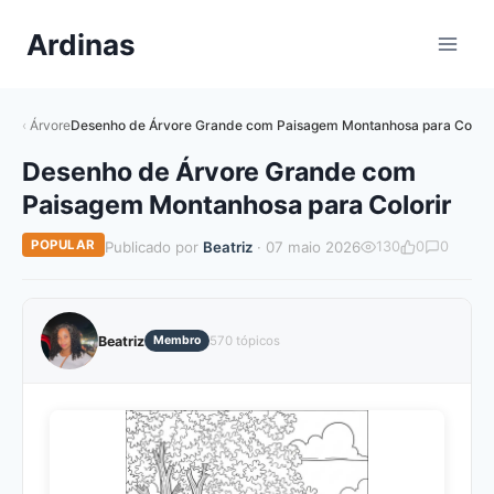
Pular
Ardinas
para
o
Conteúdo
Árvore
Desenho de Árvore Grande com Paisagem Montanhosa para Colori
Desenho de Árvore Grande com
Paisagem Montanhosa para Colorir
POPULAR
Publicado por
Beatriz
· 07 maio 2026
130
0
0
Beatriz
Membro
570 tópicos