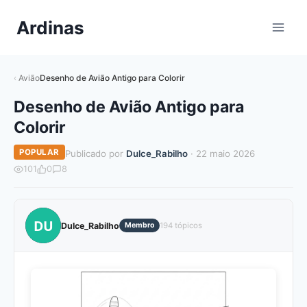
Pular
Ardinas
para
o
Conteúdo
Avião
Desenho de Avião Antigo para Colorir
Desenho de Avião Antigo para
Colorir
POPULAR
Publicado por
Dulce_Rabilho
· 22 maio 2026
101
0
8
DU
Dulce_Rabilho
Membro
194 tópicos