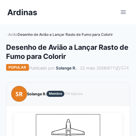
Pular
Ardinas
para
o
Conteúdo
Avião
Desenho de Avião a Lançar Rasto de Fumo para Colorir
Desenho de Avião a Lançar Rasto de
Fumo para Colorir
POPULAR
Publicado por
Solange R.
· 22 maio 2026
111
1
4
SR
Solange R.
Membro
174 tópicos