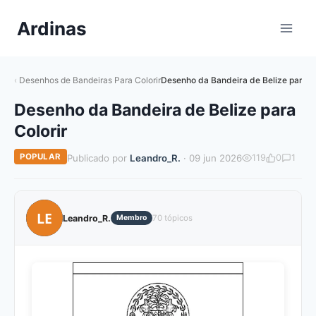
Pular
Ardinas
para
o
Conteúdo
Desenhos de Bandeiras Para Colorir
Desenho da Bandeira de Belize para C
Desenho da Bandeira de Belize para
Colorir
POPULAR
Publicado por
Leandro_R.
· 09 jun 2026
119
0
1
LE
Leandro_R.
Membro
70 tópicos