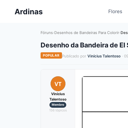
Pular
Ardinas
para
Flores
o
Conteúdo
Fóruns
›
Desenhos de Bandeiras Para Colorir
›
Des
Desenho da Bandeira de El 
POPULAR
Publicado por
Vinícius Talentoso
· 0
VT
Vinícius
Talentoso
Membro
156 tópicos