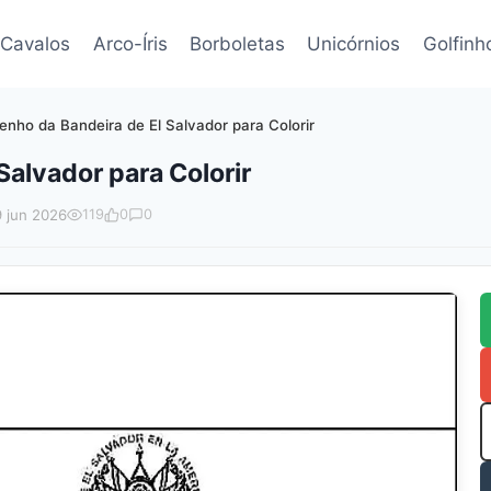
Cavalos
Arco-Íris
Borboletas
Unicórnios
Golfinh
enho da Bandeira de El Salvador para Colorir
Salvador para Colorir
9 jun 2026
119
0
0