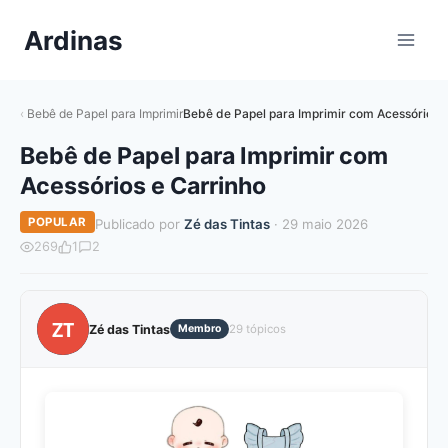
Pular
Ardinas
para
o
Conteúdo
Bebê de Papel para Imprimir
Bebê de Papel para Imprimir com Acessórios e
Bebê de Papel para Imprimir com
Acessórios e Carrinho
POPULAR
Publicado por
Zé das Tintas
· 29 maio 2026
269
1
2
ZT
Zé das Tintas
Membro
29 tópicos