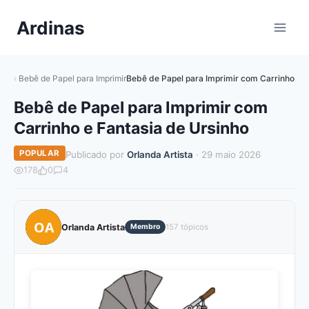
Pular
Ardinas
para
o
Conteúdo
Bebê de Papel para Imprimir
Bebê de Papel para Imprimir com Carrinho e F
Bebê de Papel para Imprimir com
Carrinho e Fantasia de Ursinho
POPULAR
Publicado por
Orlanda Artista
· 29 maio 2026
178
0
4
OA
Orlanda Artista
Membro
157 tópicos