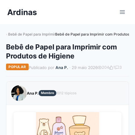
Pular
Ardinas
para
o
Conteúdo
Bebê de Papel para Imprimir
Bebê de Papel para Imprimir com Produtos de
Bebê de Papel para Imprimir com
Produtos de Higiene
POPULAR
Publicado por
Ana P.
· 29 maio 2026
204
1
3
Ana P.
Membro
1012 tópicos