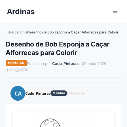
Pular
Ardinas
para
o
Conteúdo
Bob Esponja
Desenho de Bob Esponja a Caçar Alforrecas para Colorir
Desenho de Bob Esponja a Caçar
Alforrecas para Colorir
POPULAR
Publicado por
Cadu_Pinturas
· 06 maio 2026
153
2
0
CA
Cadu_Pinturas
Membro
174 tópicos