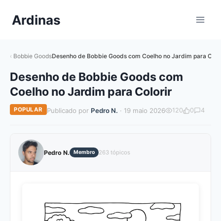
Pular
Ardinas
para
o
Conteúdo
Bobbie Goods
Desenho de Bobbie Goods com Coelho no Jardim para Color
Desenho de Bobbie Goods com
Coelho no Jardim para Colorir
POPULAR
Publicado por
Pedro N.
· 19 maio 2026
120
0
4
Pedro N.
Membro
263 tópicos