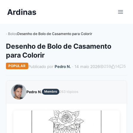
Pular
Ardinas
para
o
Conteúdo
Bolos
Desenho de Bolo de Casamento para Colorir
Desenho de Bolo de Casamento
para Colorir
POPULAR
Publicado por
Pedro N.
· 14 maio 2026
259
14
5
Pedro N.
Membro
263 tópicos