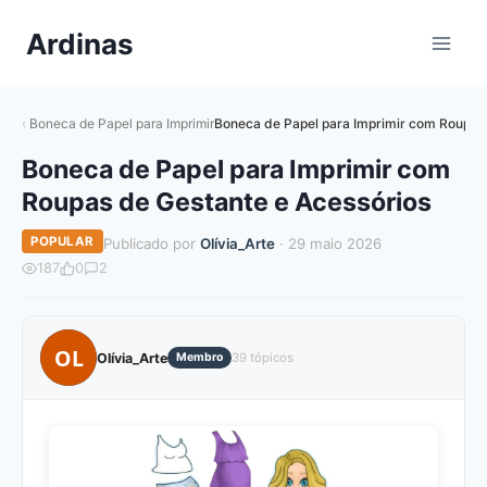
Pular
Ardinas
para
o
Conteúdo
Boneca de Papel para Imprimir
Boneca de Papel para Imprimir com Roupas 
Boneca de Papel para Imprimir com
Roupas de Gestante e Acessórios
POPULAR
Publicado por
Olívia_Arte
· 29 maio 2026
187
0
2
OL
Olívia_Arte
Membro
39 tópicos