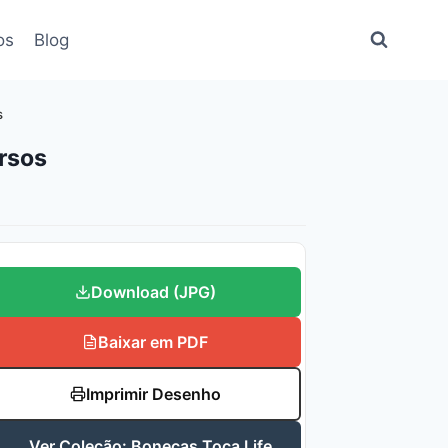
os
Blog
s
ersos
Download (JPG)
Baixar em PDF
Imprimir Desenho
Ver Coleção: Bonecas Toca Life