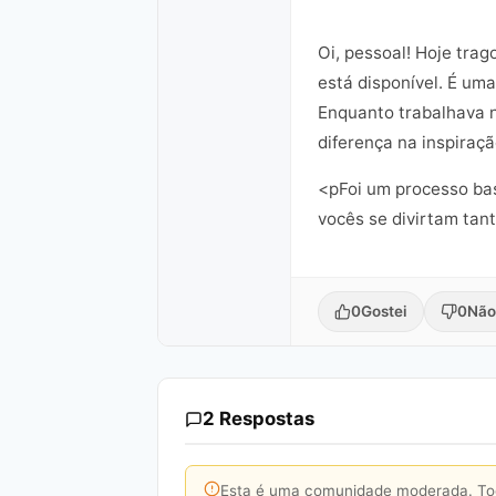
Oi, pessoal! Hoje tra
está disponível. É um
Enquanto trabalhava n
diferença na inspiraçã
<pFoi um processo bas
vocês se divirtam tant
0
Gostei
0
Não
2 Respostas
Esta é uma comunidade moderada. Toda