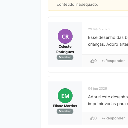
conteúdo inadequado.
29 maio 2026
CR
Esse desenho das bon
crianças. Adoro arte
Celeste
Rodrigues
Membro
0
Responder
04 jun 2026
EM
Adorei este desenho 
imprimir várias para 
Eliane Martins
Membro
0
Responder