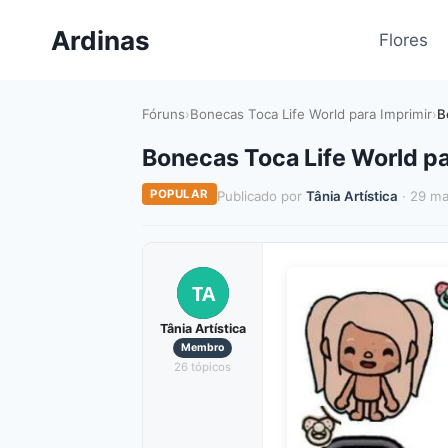
Pular
Ardinas
para
Flores
o
Conteúdo
Fóruns
›
Bonecas Toca Life World para Imprimir
›
B
Bonecas Toca Life World pa
POPULAR
Publicado por
Tânia Artística
· 29 ma
TA
Tânia Artística
Membro
26 tópicos