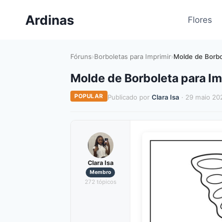
Pular
Ardinas
para
Flores
o
Conteúdo
Fóruns
›
Borboletas para Imprimir
›
Molde de Borbo
Molde de Borboleta para Im
POPULAR
Publicado por
Clara Isa
· 29 maio 20
Clara Isa
Membro
272 tópicos