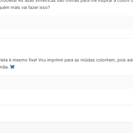
rboleta! As asas simétricas são ótimas para me inspirar a colorir d
guém mais vai fazer isso?
eta é mesmo fixe! Vou imprimir para as miúdas colorirem, pois ado
ília.