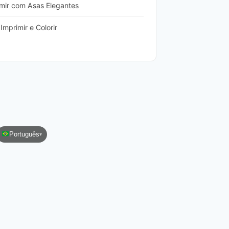
imir com Asas Elegantes
mprimir e Colorir
Português
▾