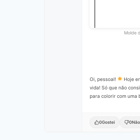
Molde d
Oi, pessoal!
Hoje en
vida! Só que não consi
para colorir com uma b
0
Gostei
0
Não