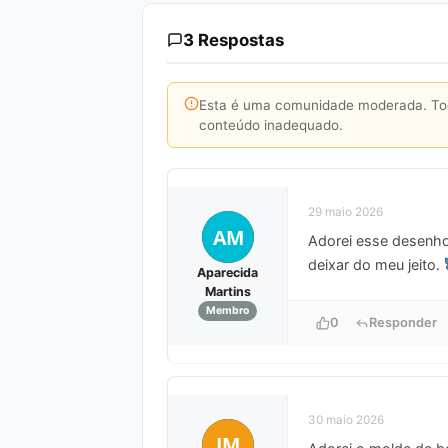
3 Respostas
Esta é uma comunidade moderada. Toda
conteúdo inadequado.
29 maio 2026
AM
Adorei esse desenho 
deixar do meu jeito.
Aparecida
Martins
Membro
0
Responder
30 maio 2026
JM