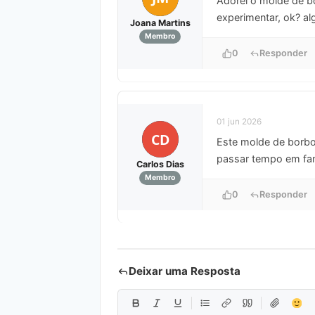
Adorei o molde de bo
experimentar, ok? al
Joana Martins
Membro
0
Responder
01 jun 2026
CD
Este molde de borbol
passar tempo em fam
Carlos Dias
Membro
0
Responder
Deixar uma Resposta