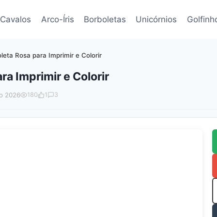
Cavalos
Arco-Íris
Borboletas
Unicórnios
Golfinh
leta Rosa para Imprimir e Colorir
a Imprimir e Colorir
o 2026
180
1
3