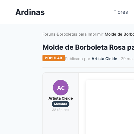
Pular
Ardinas
para
Flores
o
Conteúdo
Fóruns
›
Borboletas para Imprimir
›
Molde de Borbo
Molde de Borboleta Rosa par
POPULAR
Publicado por
Artista Cleide
· 29 mai
AC
Artista Cleide
Membro
38 tópicos