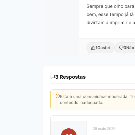
Sempre que olho para 
bem, esse tempo já lá
divirtam a imprimir e 
1
Gostei
0
Não 
3 Respostas
Esta é uma comunidade moderada. Toda
conteúdo inadequado.
29 maio 2026