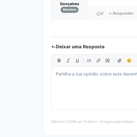
Gonçalves
Membro
0
Responder
Deixar uma Resposta
Máximo 10MB por ficheiro · Imagens permitidas