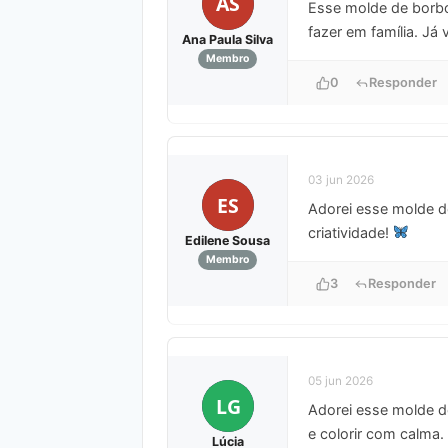
AS
Esse molde de borbole
fazer em família. Já 
Ana Paula Silva
Membro
0
Responder
03 jun 2026
ES
Adorei esse molde de
criatividade!
Edilene Sousa
Membro
3
Responder
05 jun 2026
LG
Adorei esse molde de
e colorir com calma.
Lúcia