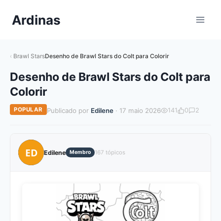
Pular
Ardinas
para
o
Conteúdo
Brawl Stars
Desenho de Brawl Stars do Colt para Colorir
Desenho de Brawl Stars do Colt para
Colorir
POPULAR
Publicado por
Edilene
· 17 maio 2026
141
0
2
ED
Edilene
Membro
167 tópicos