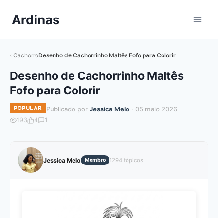
Pular
Ardinas
para
o
Conteúdo
Cachorro
Desenho de Cachorrinho Maltês Fofo para Colorir
Desenho de Cachorrinho Maltês
Fofo para Colorir
POPULAR
Publicado por
Jessica Melo
· 05 maio 2026
193
4
1
Jessica Melo
Membro
1294 tópicos