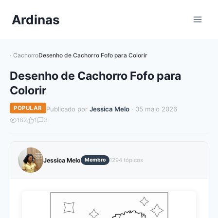
Pular
Ardinas
para
o
Conteúdo
Cachorro
Desenho de Cachorro Fofo para Colorir
Desenho de Cachorro Fofo para
Colorir
POPULAR
Publicado por
Jessica Melo
· 05 maio 2026
182
1
3
Jessica Melo
Membro
1294 tópicos