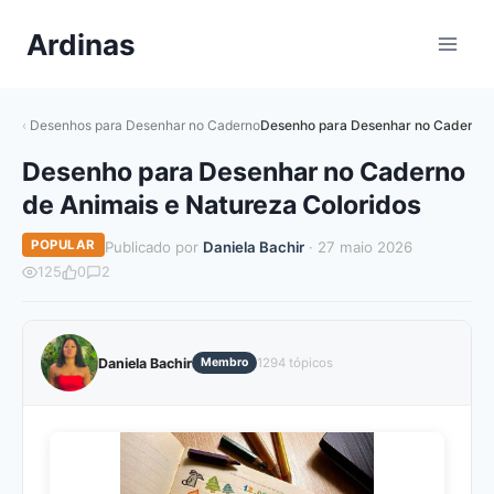
Pular
Ardinas
para
o
Conteúdo
Desenhos para Desenhar no Caderno
Desenho para Desenhar no Caderno d
Desenho para Desenhar no Caderno
de Animais e Natureza Coloridos
POPULAR
Publicado por
Daniela Bachir
· 27 maio 2026
125
0
2
Daniela Bachir
Membro
1294 tópicos