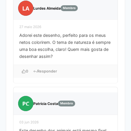
LA
Lurdes Almeida
Membro
27 maio 2026
Adorei este desenho, perfeito para os meus
netos colorirem. O tema de natureza é sempre
uma boa escolha, claro! Quem mais gosta de
desenhar assim?
0
Responder
PC
Patrícia Costa
Membro
03 jun 2026
Este desenho dos animais está mesmo fixe!