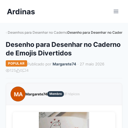
Pular
Ardinas
para
o
Conteúdo
Desenhos para Desenhar no Caderno
Desenho para Desenhar no Caderno d
Desenho para Desenhar no Caderno
de Emojis Divertidos
POPULAR
Publicado por
Margarete74
· 27 maio 2026
125
0
4
MA
Margarete74
Membro
31 tópicos