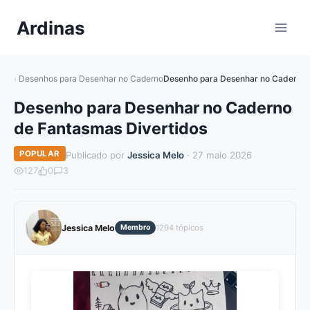
Pular
Ardinas
para
o
Conteúdo
Desenhos para Desenhar no Caderno
Desenho para Desenhar no Caderno 
Desenho para Desenhar no Caderno
de Fantasmas Divertidos
POPULAR
Publicado por
Jessica Melo
· 27 maio 2026
127
0
3
Jessica Melo
Membro
1294 tópicos