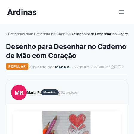
Pular
Ardinas
para
o
Conteúdo
Desenhos para Desenhar no Caderno
Desenho para Desenhar no Caderno
Desenho para Desenhar no Caderno
de Mão com Coração
POPULAR
Publicado por
Maria R.
· 27 maio 2026
163
0
2
MR
Maria R.
Membro
262 tópicos