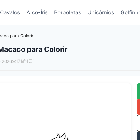
Cavalos
Arco-Íris
Borboletas
Unicórnios
Golfinh
aco para Colorir
acaco para Colorir
o 2026
171
1
1