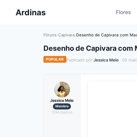
Pular
Ardinas
para
Flores
o
Conteúdo
Fóruns
›
Capivara
›
Desenho de Capivara com Mac
Desenho de Capivara com M
POPULAR
Publicado por
Jessica Melo
· 05 mai
Jessica Melo
Membro
1294 tópicos