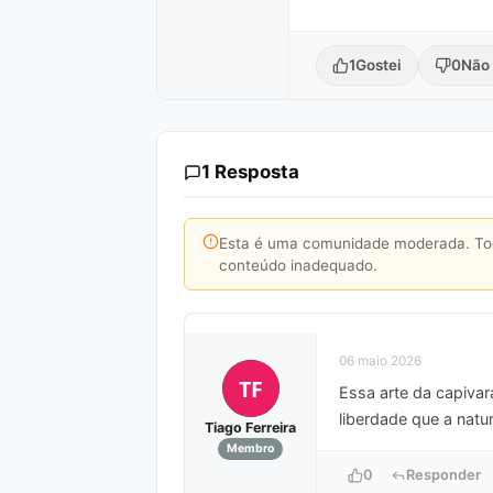
1
Gostei
0
Não 
1 Resposta
Esta é uma comunidade moderada. Toda
conteúdo inadequado.
06 maio 2026
TF
Essa arte da capiva
liberdade que a natu
Tiago Ferreira
Membro
0
Responder