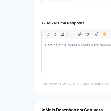
Deixar uma Resposta
Máximo 10MB por ficheiro · Imagens permitidas
Mais Desenhos em Capivara