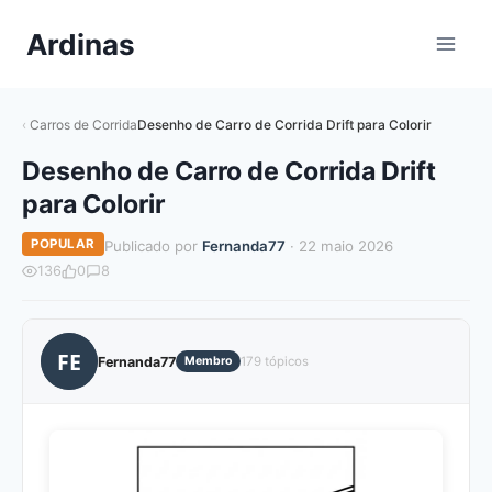
Pular
Ardinas
para
o
Conteúdo
Carros de Corrida
Desenho de Carro de Corrida Drift para Colorir
Desenho de Carro de Corrida Drift
para Colorir
POPULAR
Publicado por
Fernanda77
· 22 maio 2026
136
0
8
FE
Fernanda77
Membro
179 tópicos