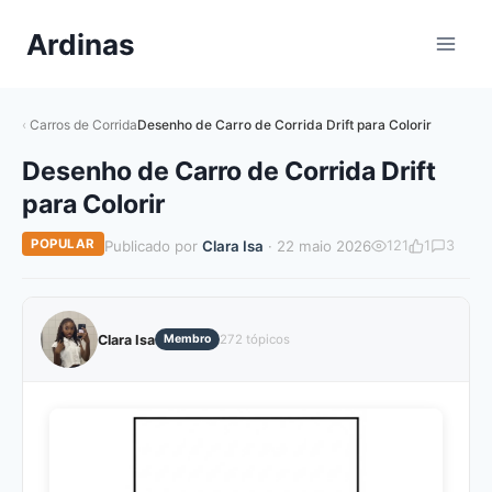
Pular
Ardinas
para
o
Conteúdo
Carros de Corrida
Desenho de Carro de Corrida Drift para Colorir
Desenho de Carro de Corrida Drift
para Colorir
POPULAR
Publicado por
Clara Isa
· 22 maio 2026
121
1
3
Clara Isa
Membro
272 tópicos