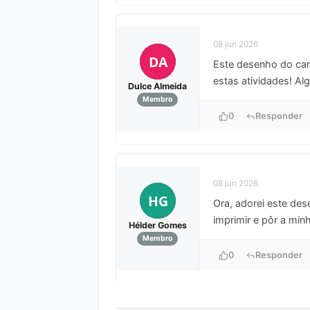
08 jun 2026
DA
Este desenho do car
estas atividades! Al
Dulce Almeida
Membro
0
Responder
08 jun 2026
HG
Ora, adorei este des
imprimir e pôr a min
Hélder Gomes
Membro
0
Responder