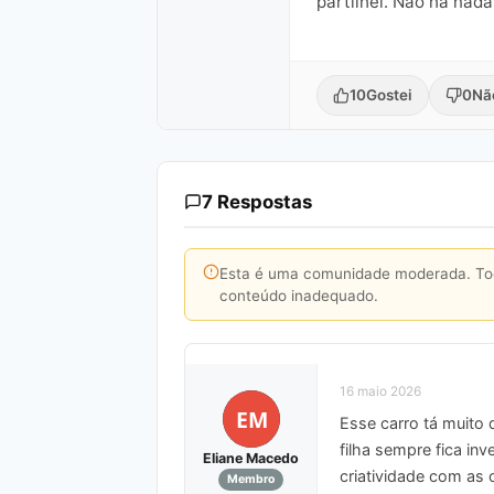
partilhei. Não há nad
10
Gostei
0
Nã
7 Respostas
Esta é uma comunidade moderada. Toda
conteúdo inadequado.
16 maio 2026
EM
Esse carro tá muito 
filha sempre fica in
Eliane Macedo
criatividade com as c
Membro