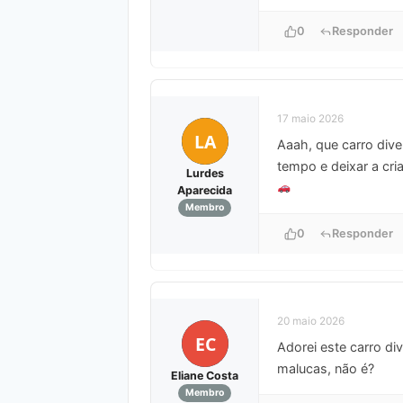
0
Responder
17 maio 2026
LA
Aaah, que carro dive
tempo e deixar a cri
Lurdes
Aparecida
Membro
0
Responder
20 maio 2026
EC
Adorei este carro di
malucas, não é?
Eliane Costa
Membro