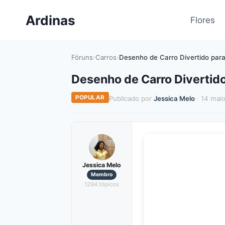
Pular
Ardinas
para
Flores
o
Conteúdo
Fóruns
›
Carros
›
Desenho de Carro Divertido para
Desenho de Carro Divertido
POPULAR
Publicado por
Jessica Melo
· 14 mai
Jessica Melo
Membro
1294 tópicos