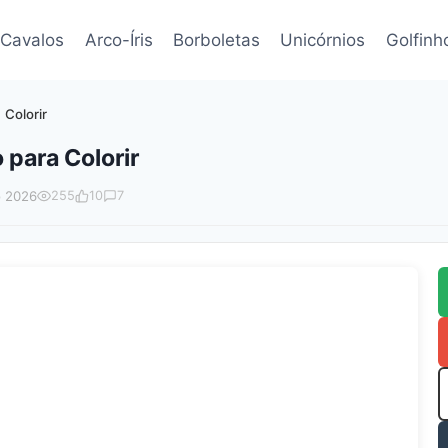
Cavalos
Arco-Íris
Borboletas
Unicórnios
Golfinh
 Colorir
 para Colorir
o 2026
255
10
7