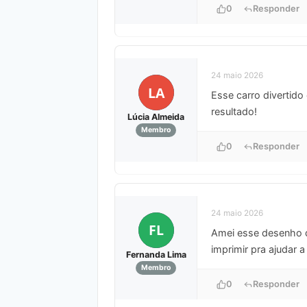
0
Responder
24 maio 2026
LA
Esse carro divertido
resultado!
Lúcia Almeida
Membro
0
Responder
24 maio 2026
FL
Amei esse desenho de
imprimir pra ajudar 
Fernanda Lima
Membro
0
Responder