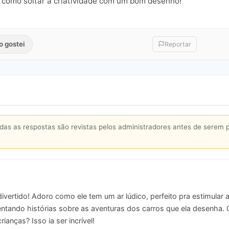
a como soltar a criatividade com um bom desenho!
o gostei
Reportar
s as respostas são revistas pelos administradores antes de serem 
divertido! Adoro como ele tem um ar lúdico, perfeito pra estimular
ventando histórias sobre as aventuras dos carros que ela desenha. 
rianças? Isso ia ser incrível!