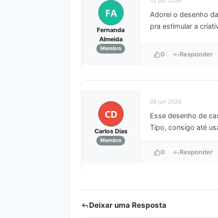
02 jun 2026
FA
Adorei o desenho da
pra estimular a criat
Fernanda
Almeida
Membro
0
Responder
08 jun 2026
CD
Esse desenho de cas
Tipo, consigo até u
Carlos Dias
Membro
0
Responder
Deixar uma Resposta