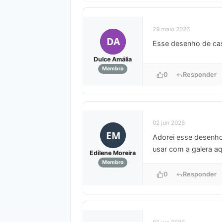
29 maio 2026
DA
Esse desenho de casa
Dulce Amália
Membro
0
Responder
02 jun 2026
EM
Adorei esse desenho,
usar com a galera aq
Edilene Moreira
Membro
0
Responder