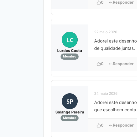
0
Responder
22 maio 2026
LC
Adorei este desenho! 
de qualidade juntas.
Lurdes Costa
Membro
0
Responder
24 maio 2026
SP
Adorei este desenho
que escolhem conta 
Solange Pereira
Membro
0
Responder