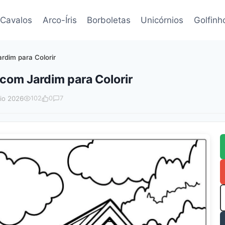
Cavalos
Arco-Íris
Borboletas
Unicórnios
Golfinh
dim para Colorir
om Jardim para Colorir
io 2026
102
0
7