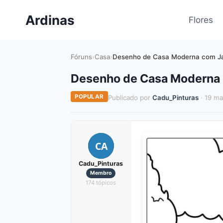
Pular
Ardinas
para
Flores
o
Conteúdo
Fóruns
›
Casa
›
Desenho de Casa Moderna com Jar
Desenho de Casa Moderna c
POPULAR
Publicado por
Cadu_Pinturas
· 19 ma
CA
Cadu_Pinturas
Membro
174 tópicos