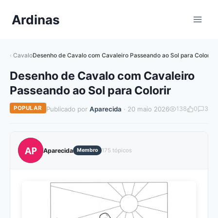
Pular
Ardinas
para
o
Conteúdo
Cavalo
Desenho de Cavalo com Cavaleiro Passeando ao Sol para Colorir
Desenho de Cavalo com Cavaleiro
Passeando ao Sol para Colorir
POPULAR
Publicado por
Aparecida
· 20 maio 2026
138
0
3
AP
Aparecida
Membro
175 tópicos