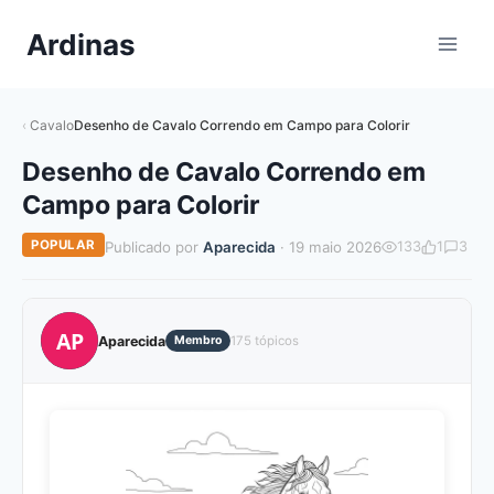
Pular
Ardinas
para
o
Conteúdo
Cavalo
Desenho de Cavalo Correndo em Campo para Colorir
Desenho de Cavalo Correndo em
Campo para Colorir
POPULAR
Publicado por
Aparecida
· 19 maio 2026
133
1
3
AP
Aparecida
Membro
175 tópicos