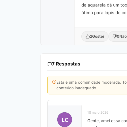
de aquarela dá um toq
ótimo para lápis de c
2
Gostei
0
Não
7 Respostas
Esta é uma comunidade moderada. Toda
conteúdo inadequado.
18 maio 2026
LC
Gente, amei essa cav