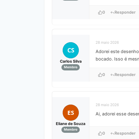
0
Responder
28 maio 2026
CS
Adorei este desenho 
bocado. Isso é mesm
Carlos Silva
Membro
0
Responder
28 maio 2026
ES
Ai, adorei esse dese
Eliane de Souza
Membro
0
Responder