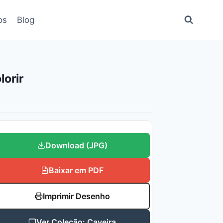
os
Blog
orir
Download (JPG)
Baixar em PDF
Imprimir Desenho
Ver Coleção: Caveira