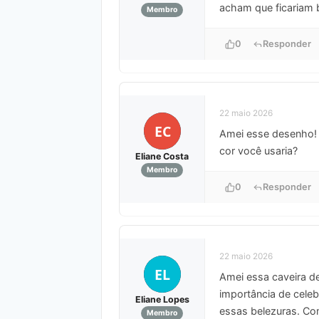
acham que ficariam
Membro
0
Responder
22 maio 2026
EC
Amei esse desenho! 
cor você usaria?
Eliane Costa
Membro
0
Responder
22 maio 2026
EL
Amei essa caveira de
importância de celeb
Eliane Lopes
essas belezuras. Co
Membro