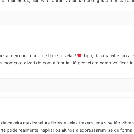
ros meus netos, eles vão adorar! Vocês também gostam desse est
eira mexicana cheia de flores e velas!
Tipo, dá uma vibe tão aleg
m momento divertido com a família. Já pensei em como vai ficar l
a caveira mexicana! As flores e velas trazem uma vibe tão vibrante 
 arte pode realmente inspirar os alunos a expressarem-se de form