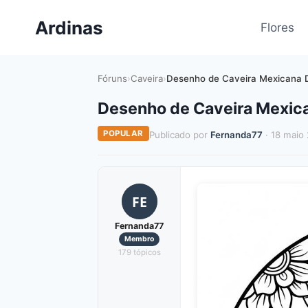
Pular
Ardinas
para
Flores
o
Conteúdo
Fóruns
›
Caveira
›
Desenho de Caveira Mexicana D
Desenho de Caveira Mexica
POPULAR
Publicado por
Fernanda77
· 18 maio
FE
Fernanda77
Membro
179 tópicos