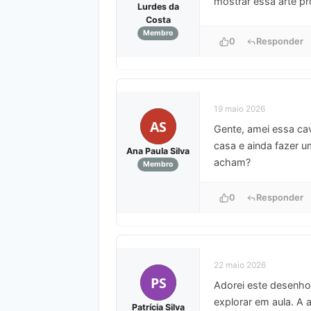
mostrar essa arte p
Lurdes da
Costa
Membro
0
Responder
19 maio 2026
AS
Gente, amei essa cav
casa e ainda fazer u
Ana Paula Silva
acham?
Membro
0
Responder
22 maio 2026
PS
Adorei este desenho d
explorar em aula. A
Patrícia Silva