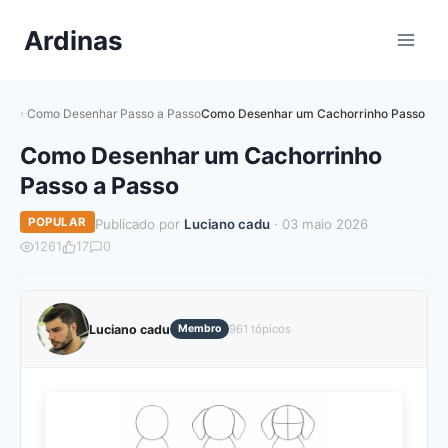
Pular
Ardinas
para
o
Conteúdo
Como Desenhar Passo a Passo
Como Desenhar um Cachorrinho Passo a P
Como Desenhar um Cachorrinho
Passo a Passo
POPULAR
Publicado por
Luciano cadu
· 03 maio 2026
1261
17
0
Luciano cadu
Membro
961 tópicos