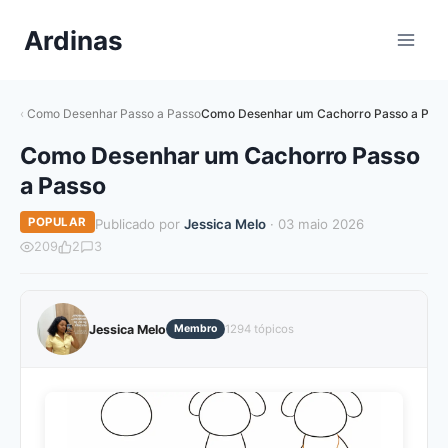
Pular
Ardinas
para
o
Conteúdo
Como Desenhar Passo a Passo
Como Desenhar um Cachorro Passo a Pas
Como Desenhar um Cachorro Passo
a Passo
POPULAR
Publicado por
Jessica Melo
· 03 maio 2026
209
2
3
Jessica Melo
Membro
1294 tópicos