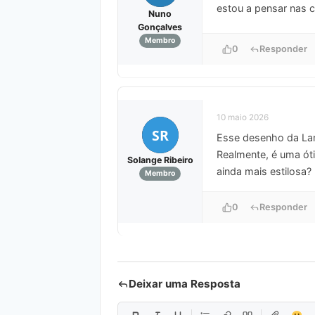
estou a pensar nas c
Nuno
Gonçalves
Membro
0
Responder
10 maio 2026
SR
Esse desenho da Lamb
Realmente, é uma óti
Solange Ribeiro
ainda mais estilosa?
Membro
0
Responder
Deixar uma Resposta