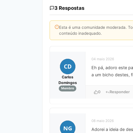
3 Respostas
Esta é uma comunidade moderada. Toda
conteúdo inadequado.
04 maio 2026
CD
Eh pá, adoro este pa
a um bicho destes, f
Carlos
Domingos
Membro
0
Responder
08 maio 2026
NG
Adorei a ideia de de