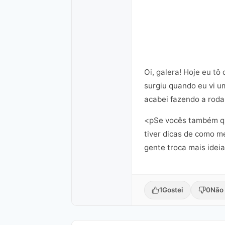
Oi, galera! Hoje eu t
surgiu quando eu vi um
acabei fazendo a roda 
<pSe vocês também qu
tiver dicas de como m
gente troca mais ideia
1
Gostei
0
Não 