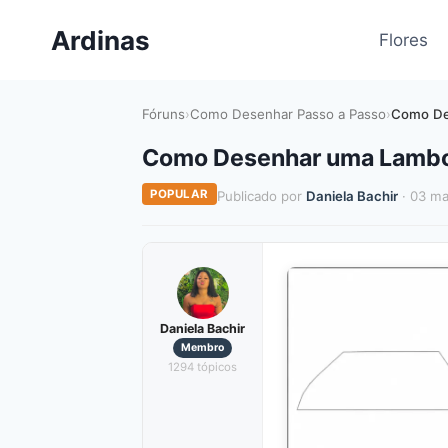
Pular
Ardinas
para
Flores
o
Conteúdo
Fóruns
›
Como Desenhar Passo a Passo
›
Como De
Como Desenhar uma Lambor
POPULAR
Publicado por
Daniela Bachir
· 03 ma
Daniela Bachir
Membro
1294 tópicos