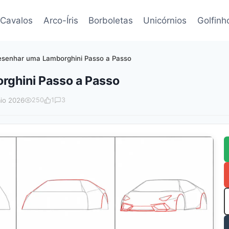
Cavalos
Arco-Íris
Borboletas
Unicórnios
Golfinh
senhar uma Lamborghini Passo a Passo
ghini Passo a Passo
io 2026
250
1
3