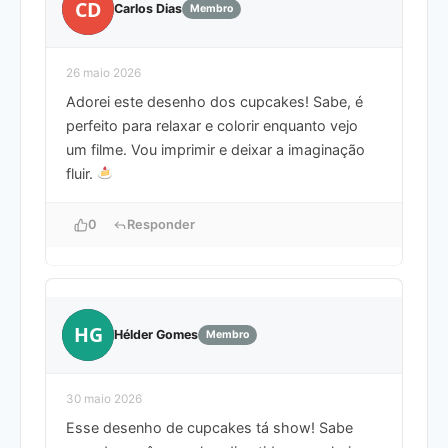
CD
Carlos Dias
Membro
26 maio 2026
Adorei este desenho dos cupcakes! Sabe, é
perfeito para relaxar e colorir enquanto vejo
um filme. Vou imprimir e deixar a imaginação
fluir.
0
Responder
HG
Hélder Gomes
Membro
30 maio 2026
Esse desenho de cupcakes tá show! Sabe