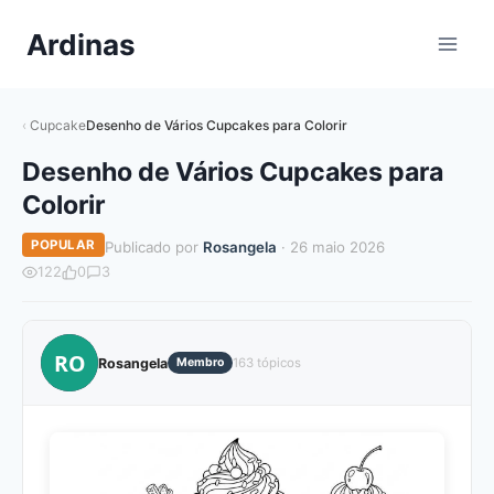
Pular
Ardinas
para
o
Conteúdo
Cupcake
Desenho de Vários Cupcakes para Colorir
Desenho de Vários Cupcakes para
Colorir
POPULAR
Publicado por
Rosangela
· 26 maio 2026
122
0
3
RO
Rosangela
Membro
163 tópicos