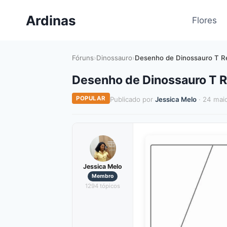
Pular
Ardinas
para
Flores
o
Conteúdo
Fóruns
›
Dinossauro
›
Desenho de Dinossauro T Re
Desenho de Dinossauro T Re
POPULAR
Publicado por
Jessica Melo
· 24 mai
Jessica Melo
Membro
1294 tópicos