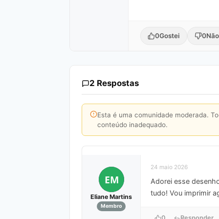
0
Gostei
0
Não
2 Respostas
Esta é uma comunidade moderada. Toda
conteúdo inadequado.
24 maio 2026
EM
Adorei esse desenho 
tudo! Vou imprimir
Eliane Martins
Membro
0
Responder