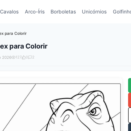
Cavalos
Arco-Íris
Borboletas
Unicórnios
Golfinh
x para Colorir
x para Colorir
o 2026
127
0
2