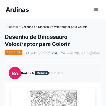
Pular
Ardinas
para
o
Conteúdo
Dinossauro
Desenho de Dinossauro Velociraptor para Colorir
Desenho de Dinossauro
Velociraptor para Colorir
POPULAR
Publicado por
Beatriz A.
· 24 maio 2026
115
0
2
BA
Beatriz A.
Membro
199 tópicos