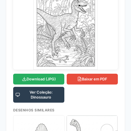
Download (JPG)
Baixar em PDF
Ver Coleção:
Dinossauro
DESENHOS SIMILARES