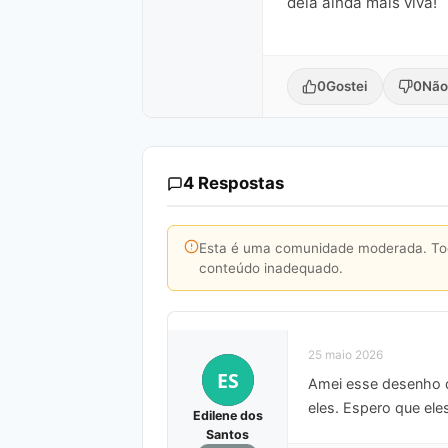
dela ainda mais viva!
0
Gostei
0
Não
4 Respostas
Esta é uma comunidade moderada. Toda
conteúdo inadequado.
25 maio 2026
ES
Amei esse desenho da
eles. Espero que el
Edilene dos
Santos