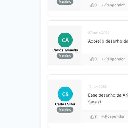
Membro
0
Responder
27 maio 2026
CA
Adorei o desenho da A
Carlos Almeida
Membro
0
Responder
17 jun 2026
CS
Esse desenho da Arie
Sereia!
Carlos Silva
Membro
8
Responder