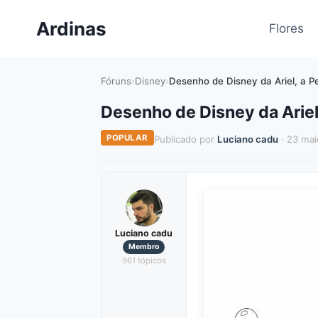
Pular
Ardinas
para
Flores
o
Conteúdo
Fóruns
›
Disney
›
Desenho de Disney da Ariel, a P
Desenho de Disney da Ariel,
POPULAR
Publicado por
Luciano cadu
· 23 mai
Luciano cadu
Membro
961 tópicos