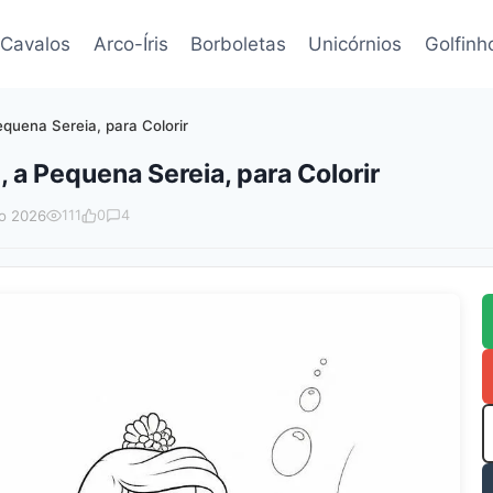
Cavalos
Arco-Íris
Borboletas
Unicórnios
Golfinh
equena Sereia, para Colorir
 a Pequena Sereia, para Colorir
o 2026
111
0
4