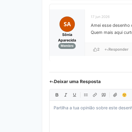
17 jun 2026
SA
Amei esse desenho da
Quem mais aqui curte
Sônia
Aparecida
Membro
2
Responder
Deixar uma Resposta