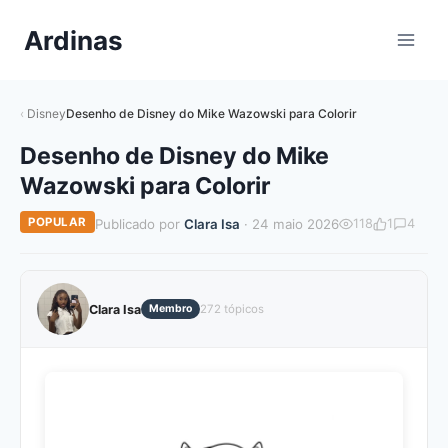
Pular
Ardinas
para
o
Conteúdo
Disney
Desenho de Disney do Mike Wazowski para Colorir
Desenho de Disney do Mike
Wazowski para Colorir
POPULAR
Publicado por
Clara Isa
· 24 maio 2026
118
1
4
Clara Isa
Membro
272 tópicos