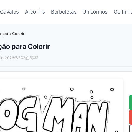
Cavalos
Arco-Íris
Borboletas
Unicórnios
Golfinh
para Colorir
o para Colorir
io 2026
232
3
2