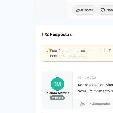
3
Gostei
0
Não
2 Respostas
Esta é uma comunidade moderada. Toda
conteúdo inadequado.
06 maio 2026
IM
Adoro este Dog Man! 
fazer um momento de
Iolanda Martins
Membro
0
Responder