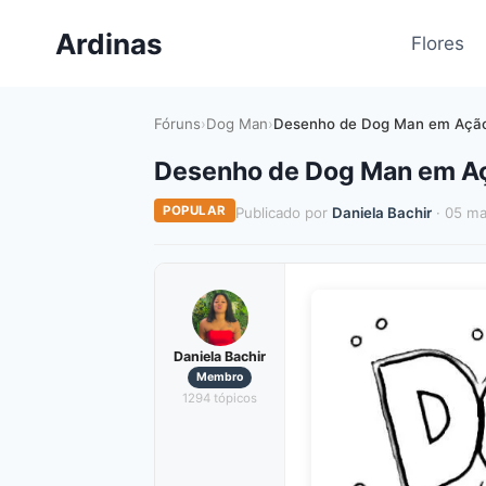
Pular
Ardinas
para
Flores
o
Conteúdo
Fóruns
›
Dog Man
›
Desenho de Dog Man em Ação 
Desenho de Dog Man em Açã
POPULAR
Publicado por
Daniela Bachir
· 05 ma
Daniela Bachir
Membro
1294 tópicos