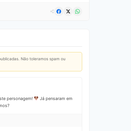
publicadas. Não toleramos spam ou
 este personagem!
Já pensaram em
amos?