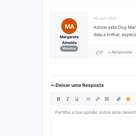
06 maio 2026
MA
Adorei este Dog Man!
dela a brilhar, espe
Margarete
Almeida
Membro
0
Responder
Deixar uma Resposta