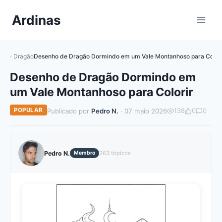
Pular
Ardinas
para
o
Conteúdo
Dragão
Desenho de Dragão Dormindo em um Vale Montanhoso para Colori
Desenho de Dragão Dormindo em
um Vale Montanhoso para Colorir
POPULAR
Publicado por
Pedro N.
· 07 maio 2026
138
0
0
Pedro N.
Membro
263 tópicos