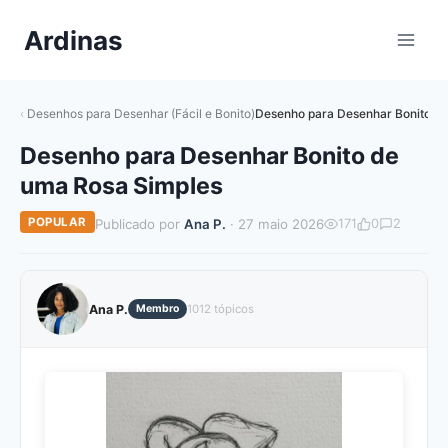
Pular
Ardinas
para
o
Conteúdo
Desenhos para Desenhar (Fácil e Bonito)
Desenho para Desenhar Bonito d
Desenho para Desenhar Bonito de
uma Rosa Simples
POPULAR
Publicado por
Ana P.
· 27 maio 2026
171
0
2
Ana P.
Membro
1012 tópicos