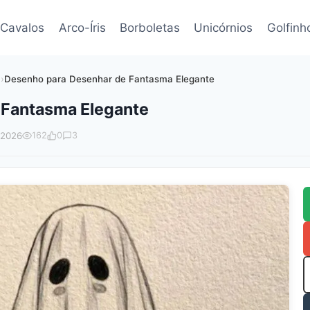
Cavalos
Arco-Íris
Borboletas
Unicórnios
Golfinh
)
›
Desenho para Desenhar de Fantasma Elegante
 Fantasma Elegante
 2026
162
0
3