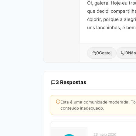
Oi, galera! Hoje eu tr
que decidi compartilh
colorir, porque a aleg
uns lanchinhos, é be
0
Gostei
0
Não
3 Respostas
Esta é uma comunidade moderada. Toda
conteúdo inadequado.
28 maio 2026