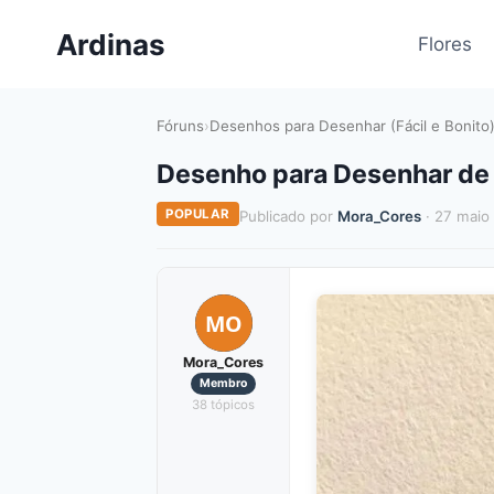
Pular
Ardinas
para
Flores
o
Conteúdo
Fóruns
›
Desenhos para Desenhar (Fácil e Bonito
Desenho para Desenhar de
POPULAR
Publicado por
Mora_Cores
· 27 maio
MO
Mora_Cores
Membro
38 tópicos