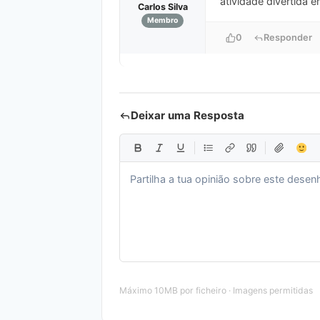
atividade divertida e
Carlos Silva
Membro
0
Responder
Deixar uma Resposta
Máximo 10MB por ficheiro · Imagens permitidas