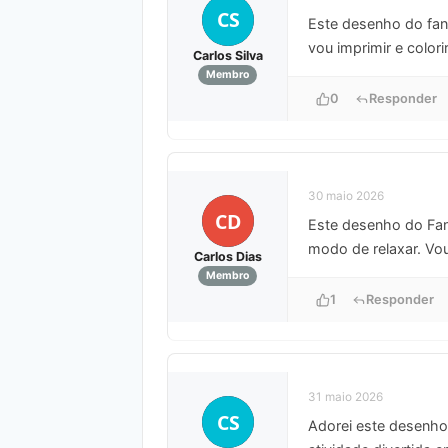
CS
Este desenho do fant
vou imprimir e colori
Carlos Silva
Membro
0
Responder
30 maio 2026
CD
Este desenho do Fan
modo de relaxar. Vou 
Carlos Dias
Membro
1
Responder
31 maio 2026
CS
Adorei este desenho,