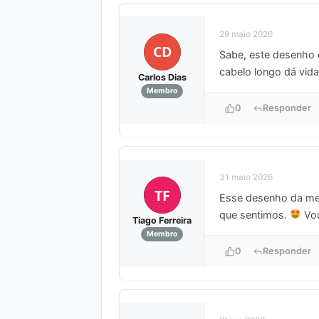
29 maio 2026
CD
Sabe, este desenho 
cabelo longo dá vid
Carlos Dias
Membro
0
Responder
31 maio 2026
TF
Esse desenho da men
que sentimos.
Vou
Tiago Ferreira
Membro
0
Responder