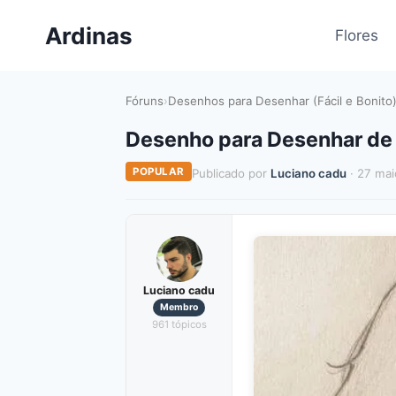
Pular
Ardinas
para
Flores
o
Conteúdo
Fóruns
›
Desenhos para Desenhar (Fácil e Bonito
Desenho para Desenhar de
POPULAR
Publicado por
Luciano cadu
· 27 mai
Luciano cadu
Membro
961 tópicos