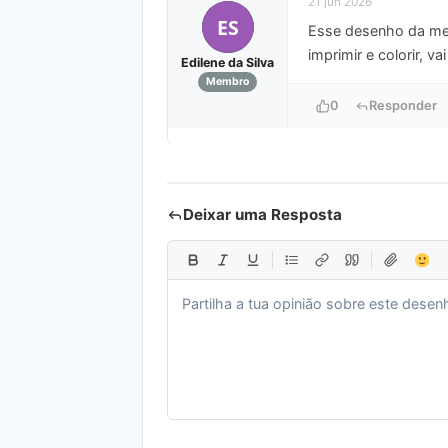
21 jun 2026
ES
Esse desenho da men
imprimir e colorir, va
Edilene da Silva
Membro
0
Responder
Deixar uma Resposta