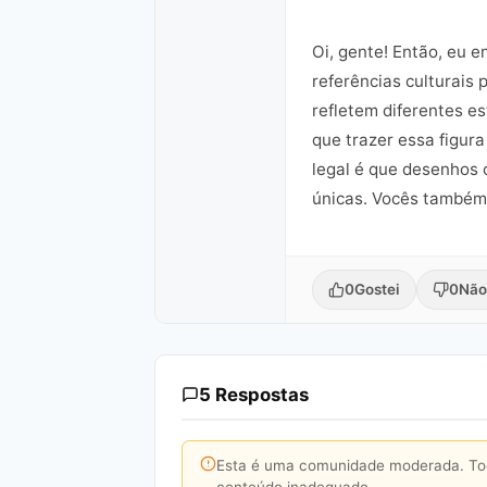
Oi, gente! Então, eu 
referências culturais 
refletem diferentes es
que trazer essa figur
legal é que desenhos 
únicas. Vocês também
0
Gostei
0
Não
5 Respostas
Esta é uma comunidade moderada. Toda
conteúdo inadequado.