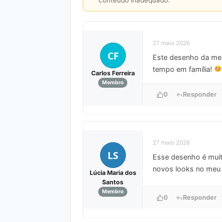
27 maio 2026
CF
Este desenho da meni
tempo em família!
Carlos Ferreira
Membro
0
Responder
27 maio 2026
LS
Esse desenho é muit
novos looks no meu t
Lúcia Maria dos
Santos
Membro
0
Responder